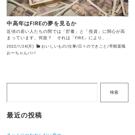
中高年はFIREの夢を見るか
近頃の若い人たちの間では「貯蓄」と「投資」に関心が高
まっています。何故？ それは「FIRE」により、...
2022/1/24(月)
おいしいもの
/
仕事
/
日々のできごと
/
早期退職
おーちゃんパパ
検
検索
索
最近の投稿