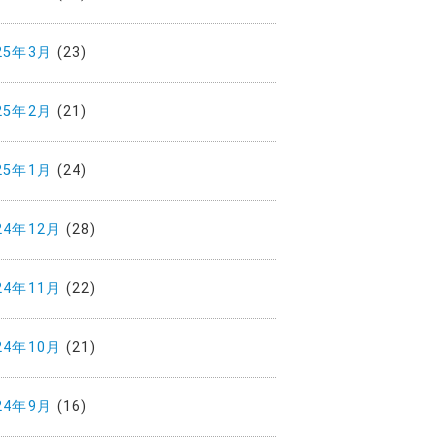
25年3月
(23)
25年2月
(21)
25年1月
(24)
24年12月
(28)
24年11月
(22)
24年10月
(21)
24年9月
(16)