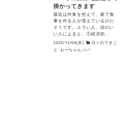
掛かってきます
最近は外食を控えて、家で食
事を作る人が増えているのだ
そうです。エラい人、頭のい
い人によると、①経済的...
2025/12/04(木)
日々のできご
と
おーちゃんパパ