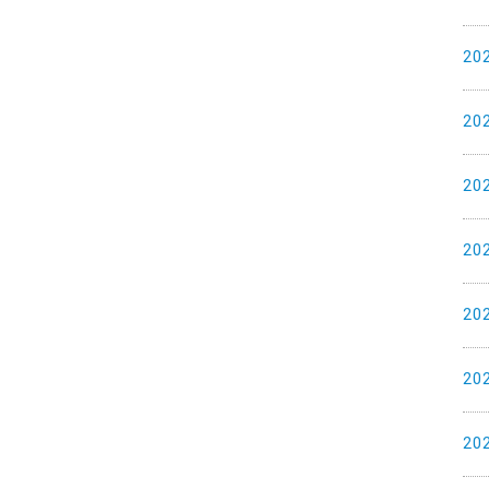
20
20
20
20
20
20
20