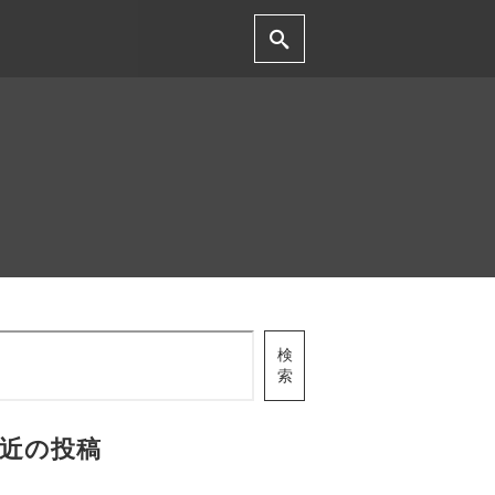
検
索
近の投稿