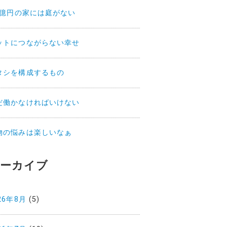
.2億円の家には庭がない
ットにつながらない幸せ
タシを構成するもの
だ働かなければいけない
物の悩みは楽しいなぁ
ーカイブ
26年8月
(5)