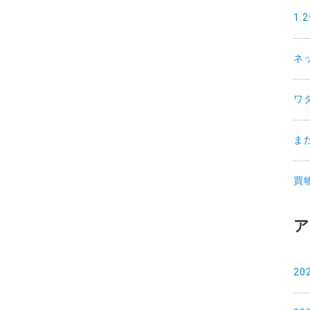
1
ネ
ワ
ま
買
ア
20