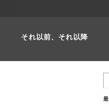
それ以前、それ以降
検
索
最