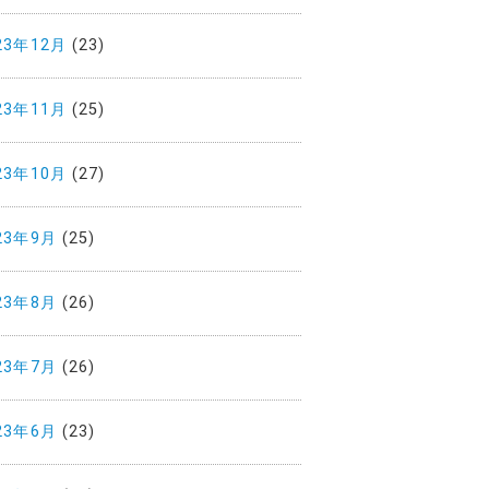
23年12月
(23)
23年11月
(25)
23年10月
(27)
23年9月
(25)
23年8月
(26)
23年7月
(26)
23年6月
(23)