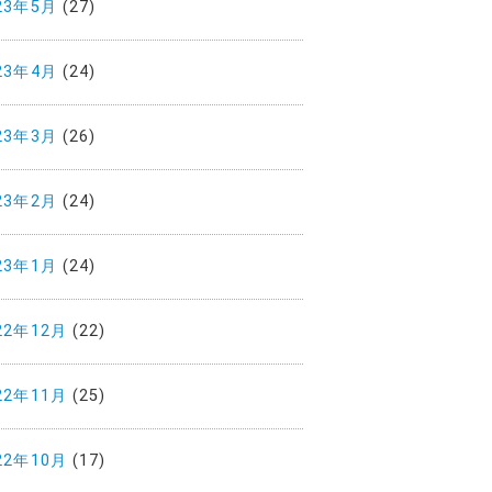
23年5月
(27)
23年4月
(24)
23年3月
(26)
23年2月
(24)
23年1月
(24)
22年12月
(22)
22年11月
(25)
22年10月
(17)