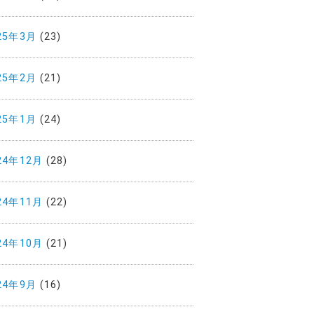
25年3月
(23)
25年2月
(21)
25年1月
(24)
24年12月
(28)
24年11月
(22)
24年10月
(21)
24年9月
(16)