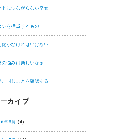
ットにつながらない幸せ
タシを構成するもの
だ働かなければいけない
物の悩みは楽しいなぁ
年、同じことを確認する
ーカイブ
26年8月
(4)